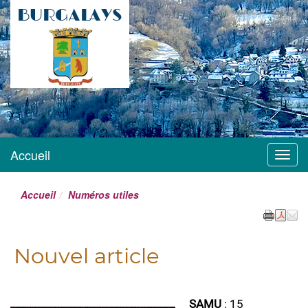
BURGALAYS
Site officiel mairie
Burgalays
Accueil
Menu
Accueil
Numéros utiles
Nouvel article
SAMU
: 15