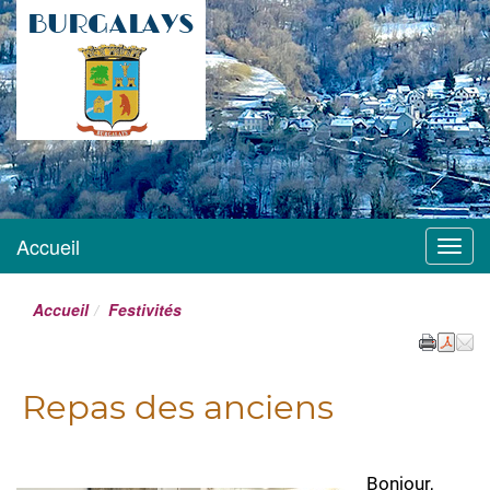
BURGALAYS
Site officiel mairie
Burgalays
Accueil
Menu
Accueil
Festivités
Repas des anciens
Bonjour,