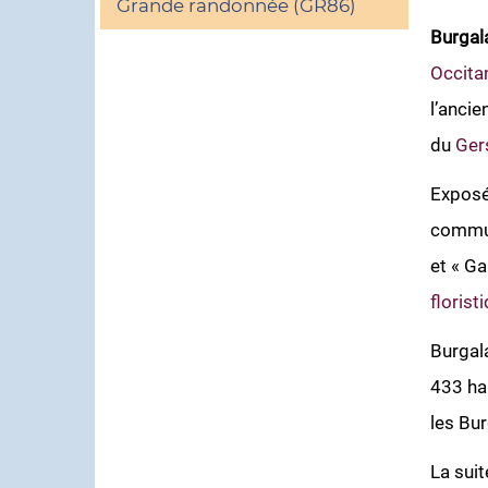
Grande randonnée (GR86)
Burgal
Occita
l’ancie
du
Ger
Exposée
commun
et « Ga
florist
Burgal
433 hab
les Bu
La suit