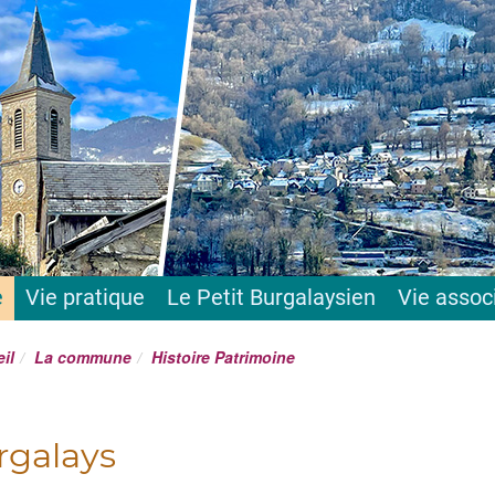
ciel mairie Burgalays
e
Vie pratique
Le Petit Burgalaysien
Vie assoc
il
La commune
Histoire Patrimoine
rgalays