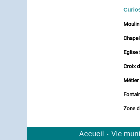
Curios
Moulin
Chapel
Eglise
Croix 
Métier 
Fontain
Zone d
Accueil
Vie muni
-