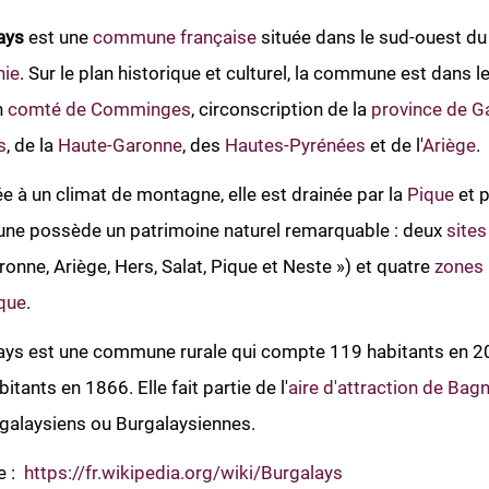
ays
est une
commune française
située dans le sud-ouest d
nie
. Sur le plan historique et culturel, la commune est dans 
n
comté de Comminges
, circonscription de la
province de 
s
, de la
Haute-Garonne
, des
Hautes-Pyrénées
et de l'
Ariège
.
 à un climat de montagne, elle est drainée par la
Pique
et p
e possède un patrimoine naturel remarquable : deux
site
ronne, Ariège, Hers, Salat, Pique et Neste ») et quatre
zones 
ique
.
ays est une commune rurale qui compte 119 habitants en 20
itants en 1866. Elle fait partie de l'
aire d'attraction de Ba
rgalaysiens ou Burgalaysiennes.
e :
https://fr.wikipedia.org/wiki/Burgalays