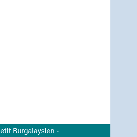
etit Burgalaysien
-