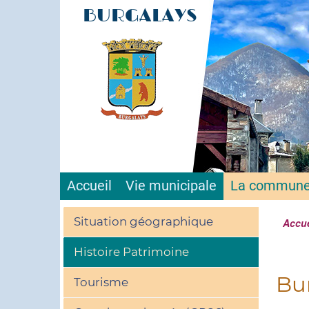
BURGALAYS
Site offi
Accueil
Vie municipale
La commun
Situation géographique
Accue
Histoire Patrimoine
Bu
Tourisme